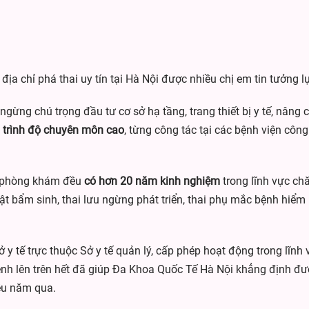
địa chỉ phá thai uy tín tại Hà Nội được nhiều chị em tin tưởng l
gừng chú trọng đầu tư cơ sở hạ tầng, trang thiết bị y tế, nâng
ó
trình độ chuyên môn cao
, từng công tác tại các bệnh viện côn
 phòng khám đều
có hơn 20 năm kinh nghiệm
trong lĩnh vực ch
 tật bẩm sinh, thai lưu ngừng phát triển, thai phụ mắc bệnh hiể
 tế trực thuộc Sở y tế quản lý, cấp phép hoạt động trong lĩnh v
bệnh lên trên hết đã giúp Đa Khoa Quốc Tế Hà Nội khẳng định 
iều năm qua.