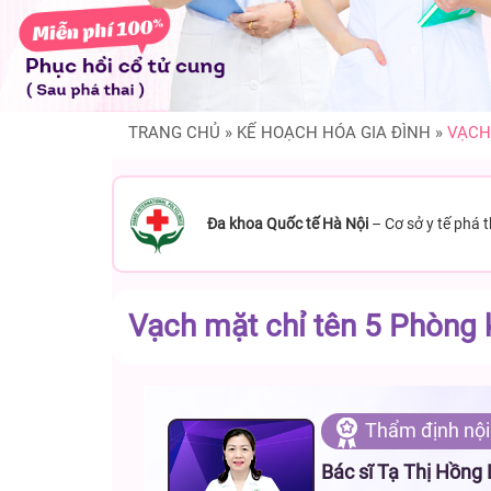
TRANG CHỦ
»
KẾ HOẠCH HÓA GIA ĐÌNH
»
VẠCH
Đa khoa Quốc tế Hà Nội
– Cơ sở y tế phá 
Vạch mặt chỉ tên 5 Phòng k
Thẩm định nội
Bác sĩ Tạ Thị Hồng