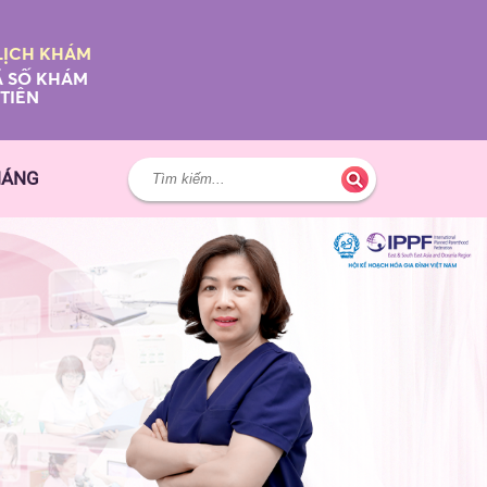
LỊCH KHÁM
 SỐ KHÁM
TIÊN
HÁNG