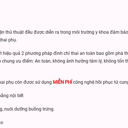
n thủ thuật đều được diễn ra trong môi trường y khoa đảm bảo,
thai phụ.
 hiệu quả 2 phương pháp đình chỉ thai an toàn bao gồm phá th
 chung ưu điểm: An toàn, không ảnh hưởng tâm lý, không tổn t
, thai phụ còn được sử dụng
MIỄN PHÍ
công nghệ hồi phục tử cun
ằng nội tiết
g, nuôi dưỡng buồng trứng.
ạo