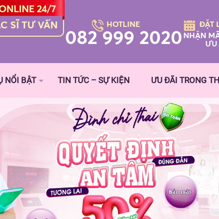
C SĨ TƯ VẤN
HOTLINE
ĐẶT 
082 999 2020
NHẬN MÃ
ƯU 
Ụ NỔI BẬT
TIN TỨC – SỰ KIỆN
ƯU ĐÃI TRONG T