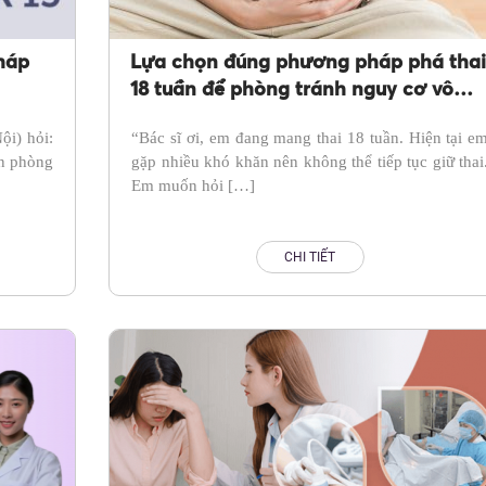
háp
Lựa chọn đúng phương pháp phá thai
18 tuần để phòng tránh nguy cơ vô
sinh – hiếm muộn
i) hỏi:
“Bác sĩ ơi, em đang mang thai 18 tuần. Hiện tại e
ăn phòng
gặp nhiều khó khăn nên không thể tiếp tục giữ thai
Em muốn hỏi […]
CHI TIẾT