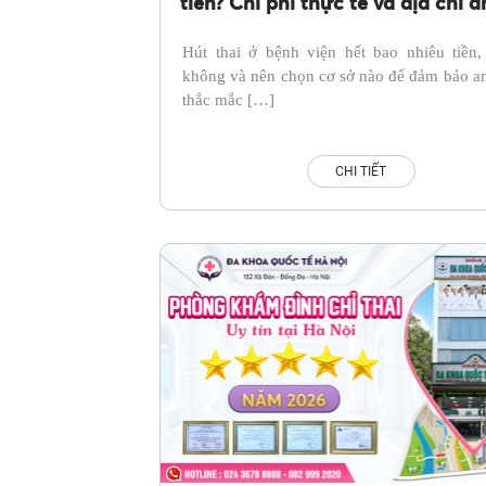
tiền? Chi phí thực tế và địa chỉ a
toàn được nhiều chị em lựa chọ
Hút thai ở bệnh viện hết bao nhiêu tiền,
không và nên chọn cơ sở nào để đảm bảo an
thắc mắc […]
CHI TIẾT