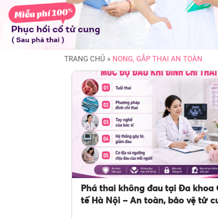
TRANG CHỦ
»
NONG, GẮP THAI AN TOÀN
Phá thai không đau tại Đa khoa
tế Hà Nội – An toàn, bảo vệ tử 
và khả năng sinh sản