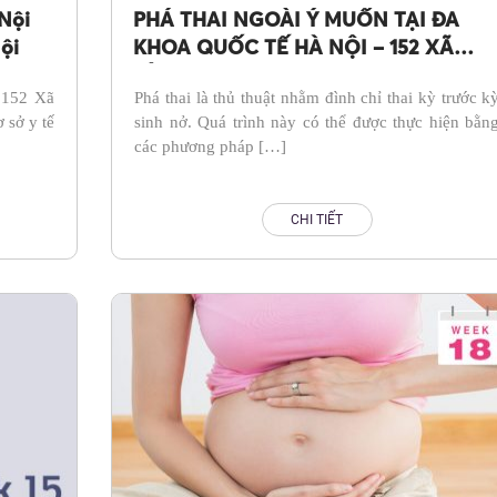
Nội
PHÁ THAI NGOÀI Ý MUỐN TẠI ĐA
ội
KHOA QUỐC TẾ HÀ NỘI – 152 XÃ
ĐÀN
 152 Xã
Phá thai là thủ thuật nhằm đình chỉ thai kỳ trước k
 sở y tế
sinh nở. Quá trình này có thể được thực hiện bằn
các phương pháp […]
CHI TIẾT