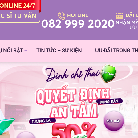
C SĨ TƯ VẤN
HOTLINE
ĐẶT 
082 999 2020
NHẬN MÃ
ƯU 
Ụ NỔI BẬT
TIN TỨC – SỰ KIỆN
ƯU ĐÃI TRONG T