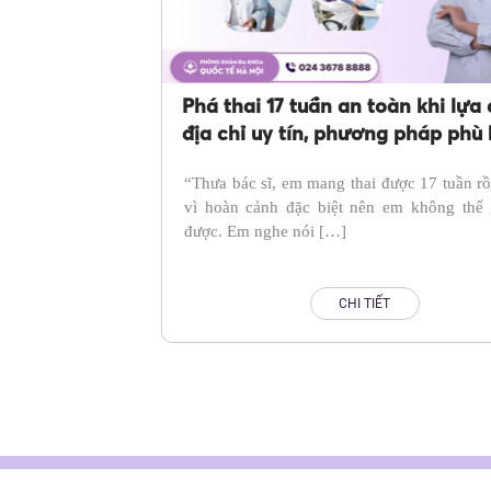
Phá thai 17 tuần an toàn khi lựa
địa chỉ uy tín, phương pháp phù
“Thưa bác sĩ, em mang thai được 17 tuần r
vì hoàn cảnh đặc biệt nên em không thể g
được. Em nghe nói […]
CHI TIẾT