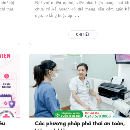
 như chị
Đối với nhiều người, việc phát hiện mang thai kh
hỉ thai.
chưa có kế hoạch có thể mang đến cảm giác bấ
ngờ, lo lắng hoặc áp […]
CHI TIẾT
êu
Các phương pháp phá thai an toàn,