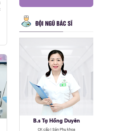
i
t
ĐỘI NGŨ BÁC SĨ
B.s Tạ Hồng Duyên
CK cấp I Sản Phụ khoa