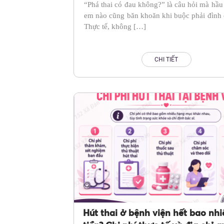
“Phá thai có đau không?” là câu hỏi mà hầu
em nào cũng băn khoăn khi buộc phải đình c
Thực tế, không […]
CHI TIẾT
Hút thai ở bệnh viện hết bao nhi