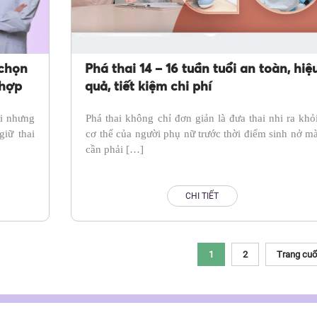
 chọn
Phá thai 14 – 16 tuần tuổi an toàn, hiệ
 hợp
quả, tiết kiệm chi phí
ồi nhưng
Phá thai không chỉ đơn giản là đưa thai nhi ra khỏ
iữ thai
cơ thể của người phụ nữ trước thời điểm sinh nở m
cần phải […]
CHI TIẾT
1
2
Trang cuố