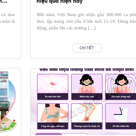
n
hiệu quả hiện nay
n
 có đau
Mỗi năm, Việt Nam ghi nhận gần 300.000 ca ph
 toàn là
thai, tập trung chủ yếu ở lứa tuổi 15-19. Đáng bá
động, phần lớn các trường […]
CHI TIẾT