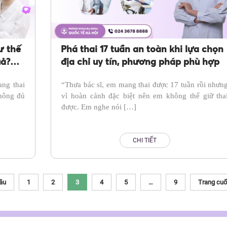
ư thế
Phá thai 17 tuần an toàn khi lựa chọn
uả?
địa chỉ uy tín, phương pháp phù hợp
 đô
ang thai
“Thưa bác sĩ, em mang thai được 17 tuần rồi nhưn
không đủ
vì hoàn cảnh đặc biệt nên em không thể giữ tha
được. Em nghe nói […]
CHI TIẾT
ầu
1
2
3
4
5
…
9
Trang cuố