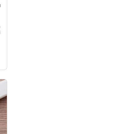
u
h
ể