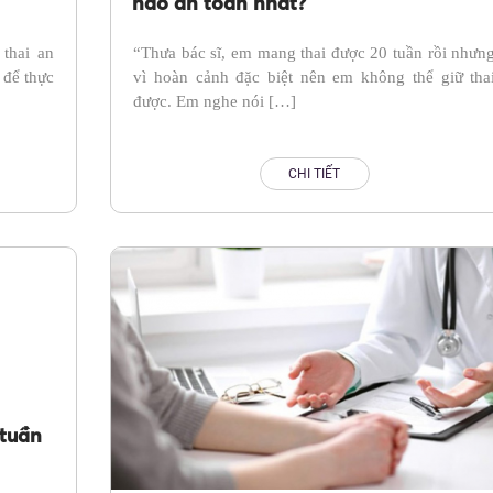
nào an toàn nhất?
thai an
“Thưa bác sĩ, em mang thai được 20 tuần rồi nhưn
 để thực
vì hoàn cảnh đặc biệt nên em không thể giữ tha
được. Em nghe nói […]
CHI TIẾT
 tuần