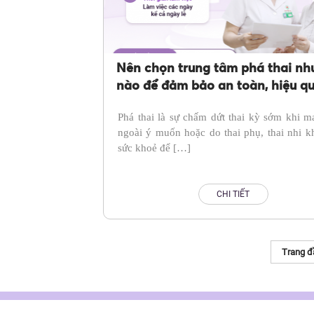
Nên chọn trung tâm phá thai nh
nào để đảm bảo an toàn, hiệu q
Gợi ý địa chỉ phá thai uy tín thủ
Phá thai là sự chấm dứt thai kỳ sớm khi m
ngoài ý muốn hoặc do thai phụ, thai nhi 
sức khoẻ để […]
CHI TIẾT
Trang đ