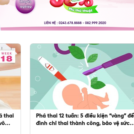
 thai
Phá thai 12 tuần: 5 điều kiện “vàng” để
vô
đình chỉ thai thành công, bảo vệ sức
khỏe và tương lai