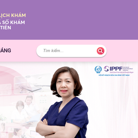
LỊCH KHÁM
 SỐ KHÁM
TIÊN
HÁNG