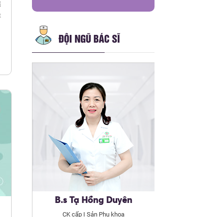
ỉ
t
ĐỘI NGŨ BÁC SĨ
B.s Tạ Hồng Duyên
CK cấp I Sản Phụ khoa