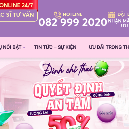
C SĨ TƯ VẤN
HOTLINE
ĐẶT 
082 999 2020
NHẬN MÃ
ƯU 
Ụ NỔI BẬT
TIN TỨC – SỰ KIỆN
ƯU ĐÃI TRONG T