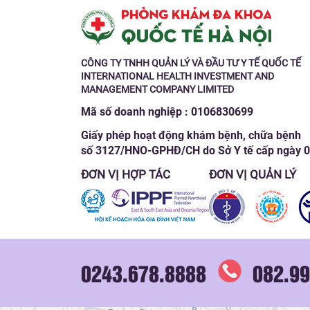
CÔNG TY TNHH QUẢN LÝ VÀ ĐẦU TƯ Y TẾ QUỐC TẾ
INTERNATIONAL HEALTH INVESTMENT AND
MANAGEMENT COMPANY LIMITED
Mã số doanh nghiệp : 0106830699
Giấy phép hoạt động khám bệnh, chữa bệnh
số 3127/HNO-GPHĐ/CH do Sở Y tế cấp ngày 
ĐƠN VỊ HỢP TÁC
ĐƠN VỊ QUẢN LÝ
0243.678.8888
082.99