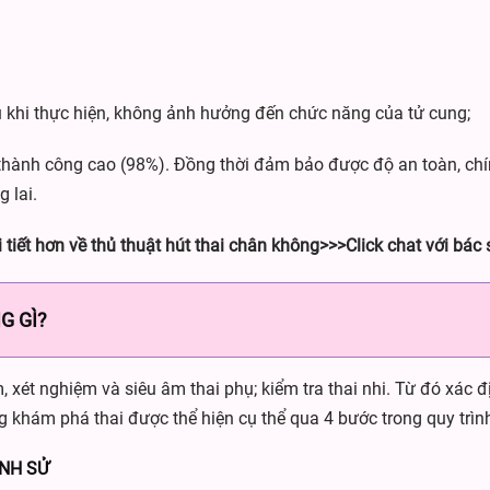
 khi thực hiện, không ảnh hưởng đến chức năng của tử cung;
lệ thành công cao (98%). Đồng thời đảm bảo được độ an toàn, ch
 lai.
 tiết hơn về thủ thuật hút thai chân không>>>Click chat với bác 
G GÌ?
 xét nghiệm và siêu âm thai phụ; kiểm tra thai nhi. Từ đó xác đ
g khám phá thai được thể hiện cụ thể qua 4 bước trong quy trì
ỆNH SỬ