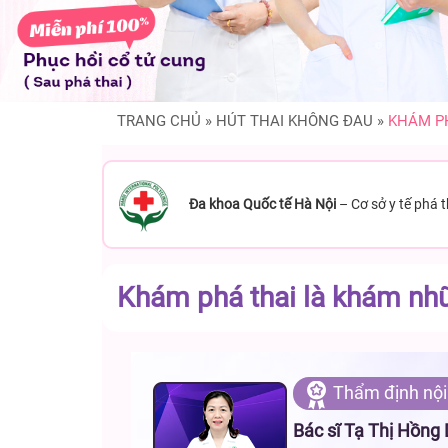
TRANG CHỦ
»
HÚT THAI KHÔNG ĐAU
»
KHÁM PH
Đa khoa Quốc tế Hà Nội
– Cơ sở y tế phá 
Khám phá thai là khám nhữn
Thẩm định nội
Bác sĩ Tạ Thị Hồng