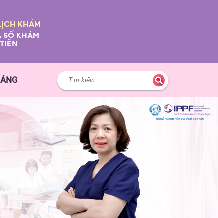
LỊCH KHÁM
 SỐ KHÁM
TIÊN
HÁNG