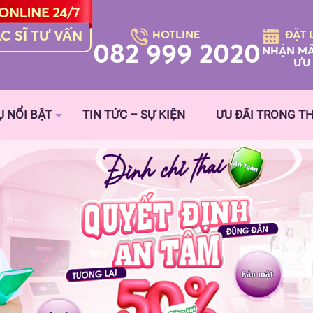
C SĨ TƯ VẤN
HOTLINE
ĐẶT 
082 999 2020
NHẬN MÃ
ƯU 
Ụ NỔI BẬT
TIN TỨC – SỰ KIỆN
ƯU ĐÃI TRONG T