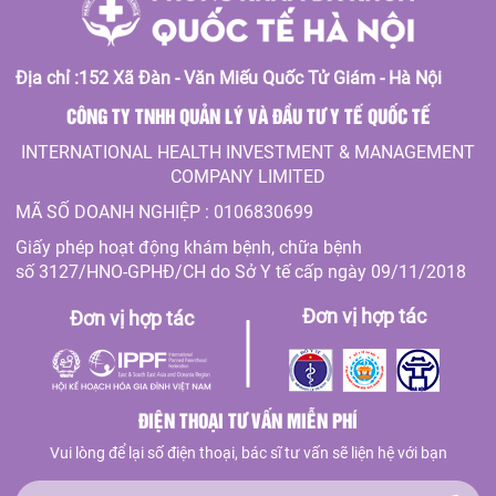
Địa chỉ :152 Xã Đàn - Văn Miếu Quốc Tử Giám - Hà Nội
CÔNG TY TNHH QUẢN LÝ VÀ ĐẦU TƯ Y TẾ QUỐC TẾ
INTERNATIONAL HEALTH INVESTMENT & MANAGEMENT
COMPANY LIMITED
MÃ SỐ DOANH NGHIỆP : 0106830699
Giấy phép hoạt động khám bệnh, chữa bệnh
số 3127/HNO-GPHĐ/CH do Sở Y tế cấp ngày 09/11/2018
Đơn vị hợp tác
Đơn vị hợp tác
ĐIỆN THOẠI TƯ VẤN MIỄN PHÍ
Vui lòng để lại số điện thoại, bác sĩ tư vấn sẽ liện hệ với bạn