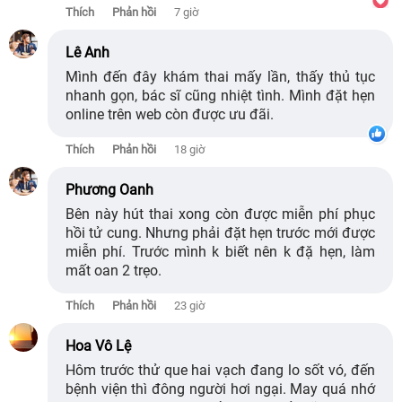
Thích
Phản hồi
7 giờ
Lê Anh
Mình đến đây khám thai mấy lần, thấy thủ tục
nhanh gọn, bác sĩ cũng nhiệt tình. Mình đặt hẹn
online trên web còn được ưu đãi.
Thích
Phản hồi
18 giờ
Phương Oanh
Bên này hút thai xong còn được miễn phí phục
hồi tử cung. Nhưng phải đặt hẹn trước mới được
miễn phí. Trước mình k biết nên k đặ hẹn, làm
mất oan 2 trẹo.
Thích
Phản hồi
23 giờ
Hoa Vô Lệ
Hôm trước thử que hai vạch đang lo sốt vó, đến
bệnh viện thì đông người hơi ngại. May quá nhớ