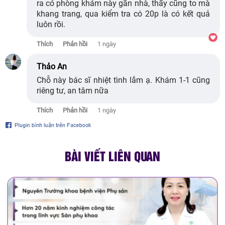
ra có phòng khám này gần nhà, thấy cũng to mà
khang trang, qua kiểm tra có 20p là có kết quả
luôn rồi.
Thích
Phản hồi
1 ngày
Thảo An
Chỗ này bác sĩ nhiệt tình lắm ạ. Khám 1-1 cũng
riêng tư, an tâm nữa
Thích
Phản hồi
1 ngày
BÀI VIẾT LIÊN QUAN