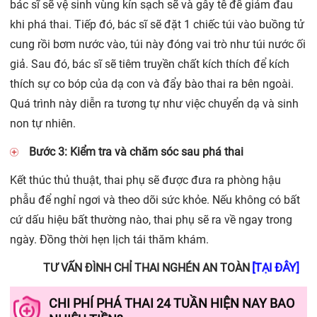
bác sĩ sẽ vệ sinh vùng kín sạch sẽ và gây tê để giảm đau
khi phá thai. Tiếp đó, bác sĩ sẽ đặt 1 chiếc túi vào buồng tử
cung rồi bơm nước vào, túi này đóng vai trò như túi nước ối
giả. Sau đó, bác sĩ sẽ tiêm truyền chất kích thích để kích
thích sự co bóp của dạ con và đẩy bào thai ra bên ngoài.
Quá trình này diễn ra tương tự như việc chuyển dạ và sinh
non tự nhiên.
Bước 3: Kiểm tra và chăm sóc sau phá thai
Kết thúc thủ thuật, thai phụ sẽ được đưa ra phòng hậu
phẫu để nghỉ ngơi và theo dõi sức khỏe. Nếu không có bất
cứ dấu hiệu bất thường nào, thai phụ sẽ ra về ngay trong
ngày. Đồng thời hẹn lịch tái thăm khám.
[TẠI ĐÂY]
TƯ VẤN
ĐÌNH CHỈ THAI NGHÉN AN TOÀN
CHI PHÍ PHÁ THAI 24 TUẦN HIỆN NAY BAO