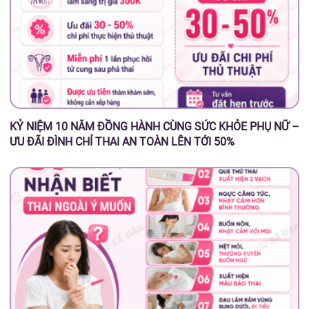
KỶ NIỆM 10 NĂM ĐỒNG HÀNH CÙNG SỨC KHỎE PHỤ NỮ –
ƯU ĐÃI ĐÌNH CHỈ THAI AN TOÀN LÊN TỚI 50%