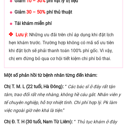
Giảm
10 – 30%
phí vật lý trị liệu
Giảm
30 – 50%
phí thủ thuật
Tái khám miễn phí
Lưu ý:
Những ưu đãi trên chỉ áp dụng khi đặt lịch
hẹn khám trước. Trường hợp không có mã số ưu tiên
khi đặt lịch sẽ phải thanh toán 100% phí gốc. Vì vậy,
chị em đừng bỏ qua cơ hội tiết kiệm chi phí bỏ thai.
Một số phản hồi từ bệnh nhân từng đến khám:
Chị T. M. L (22 tuổi, Hà Đông):
“
Các bác sĩ ở đây rất tận
tâm, trao đổi rất nhẹ nhàng, không hề cáu gắt. Nhân viên y
tế chuyên nghiệp, hỗ trợ nhiệt tình. Chi phí hợp lý. Pk làm
việc ngoài giờ nên khá là tiện
.”
Chị Đ. T. H (30 tuổi, Nam Từ Liêm):
“
Thủ tục khám ở đây