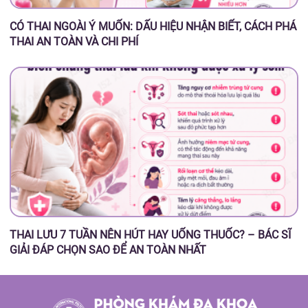
CÓ THAI NGOÀI Ý MUỐN: DẤU HIỆU NHẬN BIẾT, CÁCH PHÁ
THAI AN TOÀN VÀ CHI PHÍ
THAI LƯU 7 TUẦN NÊN HÚT HAY UỐNG THUỐC? – BÁC SĨ
GIẢI ĐÁP CHỌN SAO ĐỂ AN TOÀN NHẤT