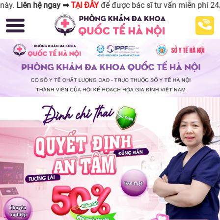
y ➡
TẠI ĐÂY
để được bác sĩ tư vấn miễn phí 24/24.