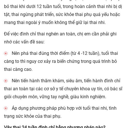
bỏ thai khi dưới 12 tuần tuổi, trong hoàn cảnh thai nhi bị dị
tật, thai ngừng phát triển, sức khỏe thai phụ quá yếu hoặc
mang thai ngoài ý muốn không thể giữ lại thai nhi.
Để việc đình chỉ thai nghén an toàn, chị em cần phải ghi
nhớ các vấn đề sau:
Nên phá thai đúng thời điểm (từ 4 -12 tuần), tuổi thai
càng to thì nguy cơ xảy ra biến chứng trong quá trình bỏ
thai càng cao.
Nên tiến hành thăm khám, siêu âm, tiến hành đình chỉ
thai an toàn tại các cơ sở y tế chuyên khoa uy tín, có bác sĩ
giỏi chuyên môn, vững tay nghề, giàu kinh nghiệm.
Áp dụng phương pháp phù hợp với tuổi thai nhi, tình
trạng sức khỏe của thai phụ.
Vậy thai 24 tuần đình chỉ bằng phương pháp nào?