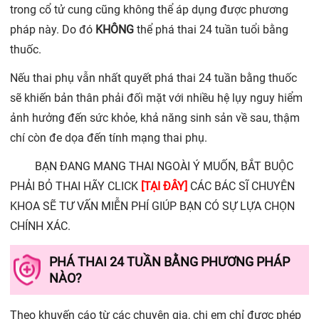
trong cổ tử cung cũng không thể áp dụng được phương
pháp này. Do đó
KHÔNG
thể phá thai 24 tuần tuổi bằng
thuốc.
Nếu thai phụ vẫn nhất quyết phá thai 24 tuần bằng thuốc
sẽ khiến bản thân phải đối mặt với nhiều hệ lụy nguy hiểm
ảnh hưởng đến sức khỏe, khả năng sinh sản về sau, thậm
chí còn đe dọa đến tính mạng thai phụ.
BẠN ĐANG MANG THAI NGOÀI Ý MUỐN, BẮT BUỘC
PHẢI BỎ THAI HÃY CLICK
[TẠI ĐÂY]
CÁC BÁC SĨ CHUYÊN
KHOA SẼ TƯ VẤN MIỄN PHÍ GIÚP BẠN CÓ SỰ LỰA CHỌN
CHÍNH XÁC.
PHÁ THAI 24 TUẦN BẰNG PHƯƠNG PHÁP
NÀO?
Theo khuyến cáo từ các chuyên gia, chị em chỉ được phép