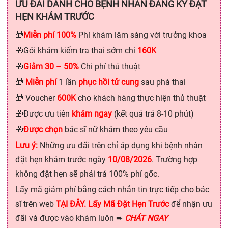
ƯU ĐÃI DÀNH CHO BỆNH NHÂN ĐĂNG KÝ ĐẶT
HẸN KHÁM TRƯỚC
🎁
Miễn phí 100%
Phí khám lâm sàng với trưởng khoa
🎁Gói khám kiểm tra thai sớm chỉ
160K
🎁
Giảm 30 – 50%
Chi phí thủ thuật
🎁
Miễn phí
1 lần
phục hồi tử cung
sau phá thai
🎁 Voucher
600K
cho khách hàng thực hiện thủ thuật
🎁Được ưu tiên
khám ngay
(kết quả trả 8-10 phút)
🎁
Được chọn
bác sĩ nữ khám theo yêu cầu
Lưu ý:
Những ưu đãi trên chỉ áp dụng khi bệnh nhân
đặt hẹn khám trước ngày
10/08/2026
. Trường hợp
không đặt hẹn sẽ phải trả 100% phí gốc.
Lấy mã giảm phí bằng cách nhắn tin trực tiếp cho bác
sĩ trên web
TẠI ĐÂY. Lấy Mã Đặt Hẹn Trước
để nhận ưu
đãi và được vào khám luôn ➨
CHÁT NGAY