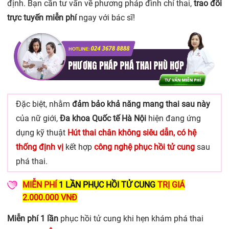
định. Bạn cần tư vấn về phương pháp đình chỉ thai,
trao đổi
trực tuyến miễn phí
ngay với bác sĩ!
Đặc biệt, nhằm
đảm bảo khả năng mang thai sau này
của nữ giới,
Đa khoa Quốc tế Hà Nội
hiện đang ứng
dụng kỹ thuật
Hút thai chân không siêu dẫn, có hệ
thống định vị
kết hợp
c
ông nghệ phục hồi tử cung
sau
phá thai.
MIỄN PHÍ
1
LẦN
PHỤC HỒI TỬ CUNG
TRỊ GIÁ
2.000.000 VNĐ
Miễn phí 1 lần
phục hồi tử cung khi hẹn khám phá thai