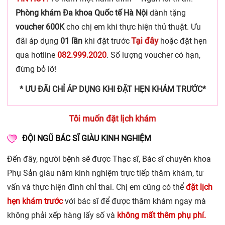
Phòng khám Đa khoa Quốc tế Hà Nội
dành tặng
voucher 600K
cho chị em khi thực hiện thủ thuật.
Ưu
Tại đây
đãi áp dụng
01 lần
khi đặt trước
hoặc đặt hẹn
qua hotline
082.999.2020
. Số lượng voucher có hạn,
đừng bỏ lỡ!
* ƯU ĐÃI CHỈ ÁP DỤNG KHI ĐẶT HẸN KHÁM TRƯỚC*
Tôi muốn đặt lịch khám
ĐỘI NGŨ BÁC SĨ GIÀU KINH NGHIỆM
Đến đây, người bệnh sẽ được Thạc sĩ, Bác sĩ chuyên khoa
Phụ Sản giàu năm kinh nghiệm trực tiếp thăm khám, tư
vấn và thực hiện đình chỉ thai. Chị em cũng có thể
đặt lịch
hẹn khám trước
với bác sĩ để được thăm khám ngay mà
không phải xếp hàng lấy số và
không mất thêm phụ phí.