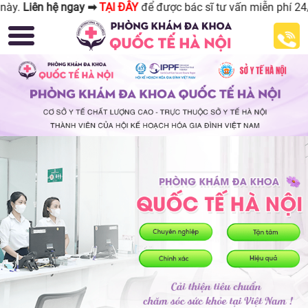
I ĐÂY
để được bác sĩ tư vấn miễn phí 24/24.