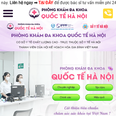
 ➡
TẠI ĐÂY
để được bác sĩ tư vấn miễn phí 24/24.