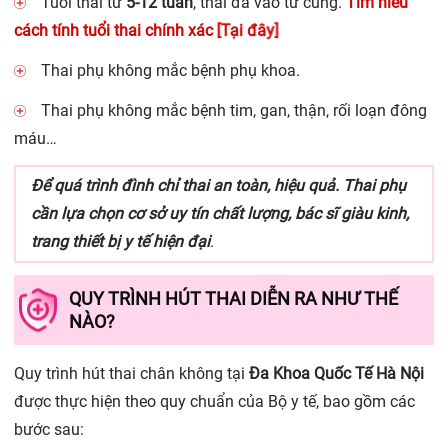
Tuổi thai từ
5-12 tuần
, thai đã vào tử cung.
Tìm hiểu
[Tại đây]
cách tính tuổi thai chính xác
Thai phụ không mắc bệnh phụ khoa.
Thai phụ không mắc bệnh tim, gan, thận, rối loạn đông
máu…
Để quá trình đình chỉ thai an toàn, hiệu quả. Thai phụ
cần lựa chọn cơ sở uy tín chất lượng, bác sĩ giàu kinh,
trang thiết bị y tế hiện đại
.
QUY TRÌNH HÚT THAI DIỄN RA NHƯ THẾ
NÀO?
Quy trình hút thai chân không tại
Đa Khoa Quốc Tế Hà Nội
được thực hiện theo quy chuẩn của Bộ y tế, bao gồm các
bước sau: