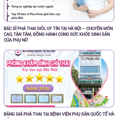
BÁC SĨ PHÁ THAI GIỎI, UY TÍN TẠI HÀ NỘI – CHUYÊN MÔN
CAO, TẬN TÂM, ĐỒNG HÀNH CÙNG SỨC KHỎE SINH SẢN
CỦA PHỤ NỮ
BẢNG GIÁ PHÁ THAI TẠI BỆNH VIỆN PHỤ SẢN QUỐC TẾ HÀ