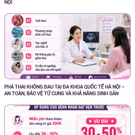
NỘI
PHÁ THAI KHÔNG ĐAU TẠI ĐA KHOA QUỐC TẾ HÀ NỘI –
AN TOÀN, BẢO VỆ TỬ CUNG VÀ KHẢ NĂNG SINH SẢN