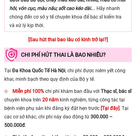
hôi, vón cục, màu nâu; sốt cao kéo dài.
… Hãy nhanh
chóng đến cơ sở y tế chuyên khoa để bác sĩ kiểm tra
và xử lý kịp thời.
[Sau hút thai bao lâu có kinh trở lại?]
CHI PHÍ HÚT THAI LÀ BAO NHIÊU?
Tại
Đa Khoa Quốc Tế Hà Nội
, chi phí được niêm yết công
khai, minh bạch theo quy định của Bộ y tế.
Miễn phí 100%
chi phí khám ban đầu với
Thạc sĩ, bác sĩ
chuyên khoa trên
20 năm
kinh nghiệm, từng công tác tại
[Tại đây]
bệnh viện phụ sản khi đăng ký đặt hẹn trước
. Tại
các cơ sở khác, chi phí này dao động từ
300.000 –
500.000đ
.