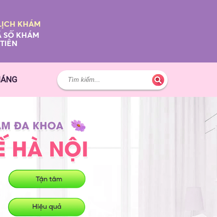
LỊCH KHÁM
 SỐ KHÁM
TIÊN
HÁNG