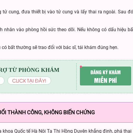
tử cung, đưa thiết bị vào tử cung và lấy thai ra ngoài. Sau đó 
 nhân vào phòng hồi sức theo dõi. Nếu không có dấu hiệu bất
có bất thường sẽ trao đổi với bác sĩ, tái khám đúng hẹn.
RỢ TỪ PHÒNG KHÁM
ĐĂNG KÝ KHÁM
MIỄN PHÍ
CLICK TẠI ĐÂY!
TUỔI THÀNH CÔNG, KHÔNG BIẾN CHỨNG
khoa Quốc tế Hà Nội Tạ Thị Hồng Duyên khẳng định, phá thai