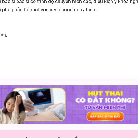
i bác sĩ bác sĩ có trình độ chuyên môn cao, điều kiện y khoa n
ai phụ phải đối mặt với biến chứng nguy hiểm:
ung;