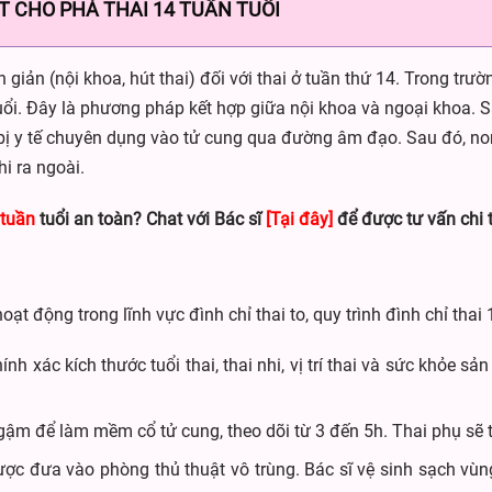
T CHO PHÁ THAI 14 TUẦN TUỔI
iản (nội khoa, hút thai) đối với thai ở tuần thứ 14. Trong trườ
tuổi. Đây là phương pháp kết hợp giữa nội khoa và ngoại khoa. 
ết bị y tế chuyên dụng vào tử cung qua đường âm đạo. Sau đó, n
i ra ngoài.
 tuần
tuổi an toàn? Chat với Bác sĩ
[Tại đây]
để được tư vấn chi t
oạt động trong lĩnh vực đình chỉ thai to, quy trình đình chỉ tha
nh xác kích thước tuổi thai, thai nhi, vị trí thai và sức khỏe s
ậm để làm mềm cổ tử cung, theo dõi từ 3 đến 5h. Thai phụ sẽ 
c đưa vào phòng thủ thuật vô trùng. Bác sĩ vệ sinh sạch vùng