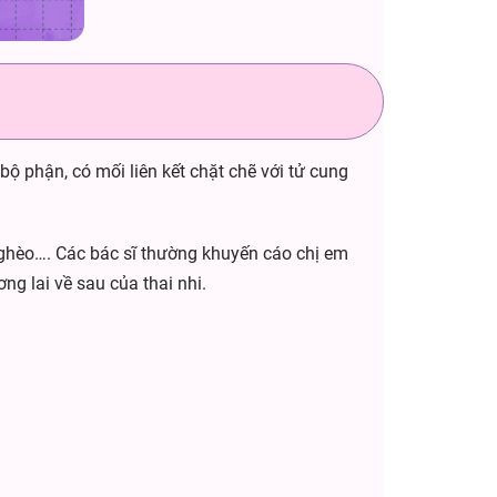
 bộ phận, có mối liên kết chặt chẽ với tử cung
 nghèo…. Các bác sĩ thường khuyến cáo chị em
ng lai về sau của thai nhi.