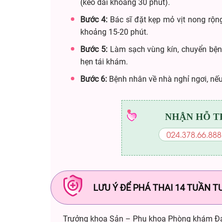
(kéo dài khoảng 30 phút).
Bước 4:
Bác sĩ đặt kẹp mỏ vịt nong rộng 
khoảng 15-20 phút.
Bước 5:
Làm sạch vùng kín, chuyển bệnh
hẹn tái khám.
Bước 6:
Bệnh nhân về nhà nghỉ ngơi, nếu 
NHẬN HỖ T
024.378.66.888
LƯU Ý ĐỂ PHÁ THAI 14 TUẦN 
Trưởng khoa Sản – Phụ khoa Phòng khám Đa 