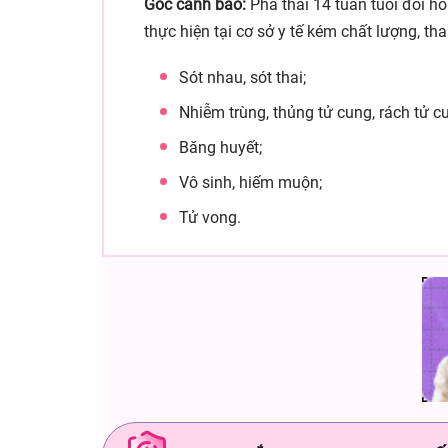
Góc cảnh báo:
Phá thai 14 tuần tuổi đòi hỏ
thực hiện tại cơ sở y tế kém chất lượng, th
Sót nhau, sót thai;
Nhiễm trùng, thủng tử cung, rách tử c
Băng huyết;
Vô sinh, hiếm muộn;
Tử vong.