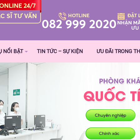
C SĨ TƯ VẤN
HOTLINE
ĐẶT 
082 999 2020
NHẬN MÃ
ƯU 
Ụ NỔI BẬT
TIN TỨC – SỰ KIỆN
ƯU ĐÃI TRONG T