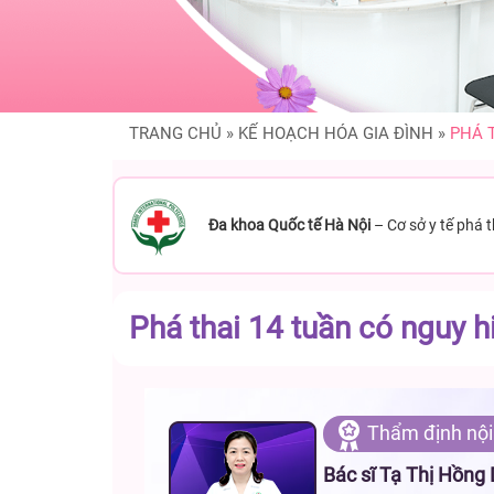
TRANG CHỦ
»
KẾ HOẠCH HÓA GIA ĐÌNH
»
PHÁ 
Đa khoa Quốc tế Hà Nội
– Cơ sở y tế phá 
Phá thai 14 tuần có nguy h
Thẩm định nội
Bác sĩ Tạ Thị Hồng